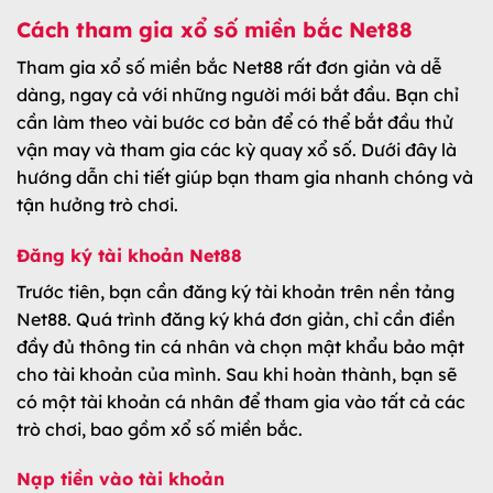
Cách tham gia xổ số miền bắc Net88
Tham gia xổ số miền bắc Net88 rất đơn giản và dễ
dàng, ngay cả với những người mới bắt đầu. Bạn chỉ
cần làm theo vài bước cơ bản để có thể bắt đầu thử
vận may và tham gia các kỳ quay xổ số. Dưới đây là
hướng dẫn chi tiết giúp bạn tham gia nhanh chóng và
tận hưởng trò chơi.
Đăng ký tài khoản Net88
Trước tiên, bạn cần đăng ký tài khoản trên nền tảng
Net88. Quá trình đăng ký khá đơn giản, chỉ cần điền
đầy đủ thông tin cá nhân và chọn mật khẩu bảo mật
cho tài khoản của mình. Sau khi hoàn thành, bạn sẽ
có một tài khoản cá nhân để tham gia vào tất cả các
trò chơi, bao gồm xổ số miền bắc.
Nạp tiền vào tài khoản