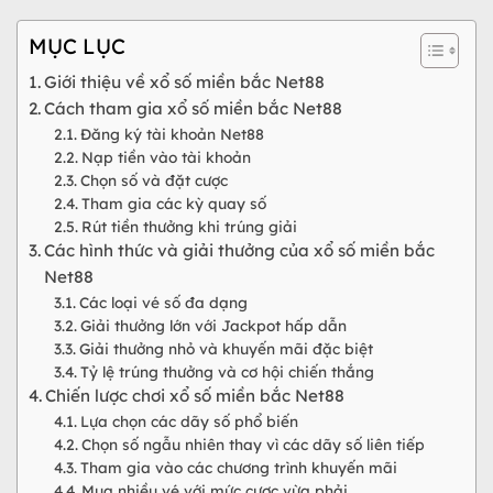
MỤC LỤC
Giới thiệu về xổ số miền bắc Net88
Cách tham gia xổ số miền bắc Net88
Đăng ký tài khoản Net88
Nạp tiền vào tài khoản
Chọn số và đặt cược
Tham gia các kỳ quay số
Rút tiền thưởng khi trúng giải
Các hình thức và giải thưởng của xổ số miền bắc
Net88
Các loại vé số đa dạng
Giải thưởng lớn với Jackpot hấp dẫn
Giải thưởng nhỏ và khuyến mãi đặc biệt
Tỷ lệ trúng thưởng và cơ hội chiến thắng
Chiến lược chơi xổ số miền bắc Net88
Lựa chọn các dãy số phổ biến
Chọn số ngẫu nhiên thay vì các dãy số liên tiếp
Tham gia vào các chương trình khuyến mãi
Mua nhiều vé với mức cược vừa phải