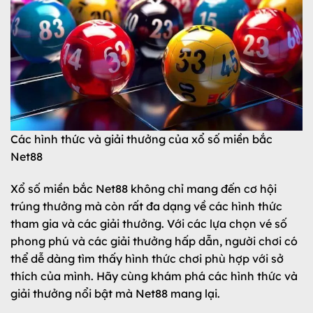
Các hình thức và giải thưởng của xổ số miền bắc
Net88
Xổ số miền bắc Net88 không chỉ mang đến cơ hội
trúng thưởng mà còn rất đa dạng về các hình thức
tham gia và các giải thưởng. Với các lựa chọn vé số
phong phú và các giải thưởng hấp dẫn, người chơi có
thể dễ dàng tìm thấy hình thức chơi phù hợp với sở
thích của mình. Hãy cùng khám phá các hình thức và
giải thưởng nổi bật mà Net88 mang lại.