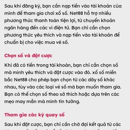
Sau khi đăng ký, bạn cần nạp tiền vào tài khoản của
mình để tham gia chơi xổ số. Net88 hỗ trợ nhiều
phương thức thanh toán tiện lợi, từ chuyển khoản
ngân hàng đến các ví điện tử. Bạn chỉ cần chọn
phương thức yêu thích và nạp tiền vào tài khoản để
chuẩn bị cho việc mua vé số.
Chọn số và đặt cược
Khi đã có tiền trong tài khoản, bạn chỉ cần chọn số
mà mình yêu thích và đặt cược vào đó. xổ số miền
bắc Net88 cho phép bạn chọn từ các dãy số khác
nhau, tùy vào các loại vé số mà bạn muốn tham gia.
Bạn có thể chọn số theo sở thích hoặc dựa trên các
mẹo may mắn mà mình tin tưởng.
Tham gia các kỳ quay số
Sau khi đặt cược, bạn chỉ cần chờ đợi kết quả từ các