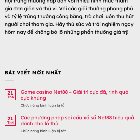
hội trúng thưởng hấp dẫn với nhiều hình thức tham
gia đơn giản và thú vị. Với các giải thưởng phong phú
và tỷ lệ trúng thưởng công bằng, trò chơi luôn thu hút
người chơi tham gia. Hãy thử sức và trải nghiệm ngay
hôm nay để không bỏ lỡ những phần thưởng giá trị!
BÀI VIẾT MỚI NHẤT
Game casino Net88 – Giải trí cực đã, rinh quà
21
Th4
cực khủng
Chức năng bình luận bị tắt
ở
Game
casino
Các phương pháp soi cầu xổ số Net88 hiệu quả
21
Net88
Th4
dành cho lô thủ
–
Chức năng bình luận bị tắt
ở
Giải
Các
trí