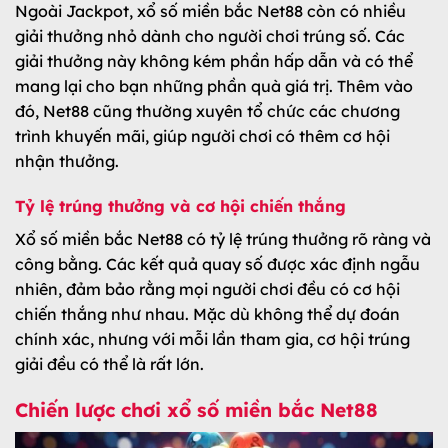
Ngoài Jackpot, xổ số miền bắc Net88 còn có nhiều
giải thưởng nhỏ dành cho người chơi trúng số. Các
giải thưởng này không kém phần hấp dẫn và có thể
mang lại cho bạn những phần quà giá trị. Thêm vào
đó, Net88 cũng thường xuyên tổ chức các chương
trình khuyến mãi, giúp người chơi có thêm cơ hội
nhận thưởng.
Tỷ lệ trúng thưởng và cơ hội chiến thắng
Xổ số miền bắc Net88 có tỷ lệ trúng thưởng rõ ràng và
công bằng. Các kết quả quay số được xác định ngẫu
nhiên, đảm bảo rằng mọi người chơi đều có cơ hội
chiến thắng như nhau. Mặc dù không thể dự đoán
chính xác, nhưng với mỗi lần tham gia, cơ hội trúng
giải đều có thể là rất lớn.
Chiến lược chơi xổ số miền bắc Net88