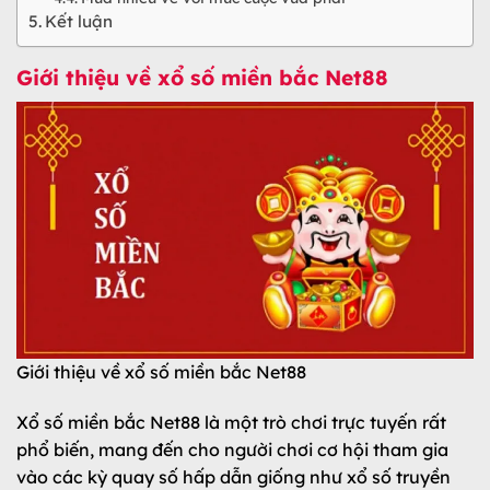
Kết luận
Giới thiệu về xổ số miền bắc Net88
Giới thiệu về xổ số miền bắc Net88
Xổ số miền bắc Net88 là một trò chơi trực tuyến rất
phổ biến, mang đến cho người chơi cơ hội tham gia
vào các kỳ quay số hấp dẫn giống như xổ số truyền