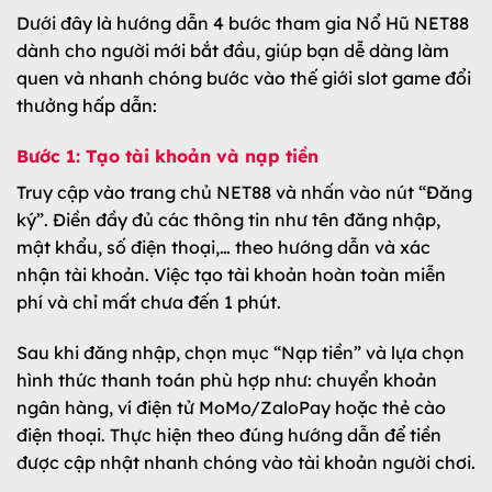
Dưới đây là hướng dẫn 4 bước tham gia Nổ Hũ NET88
dành cho người mới bắt đầu, giúp bạn dễ dàng làm
quen và nhanh chóng bước vào thế giới slot game đổi
thưởng hấp dẫn:
Bước 1: Tạo tài khoản và nạp tiền
Truy cập vào trang chủ NET88 và nhấn vào nút “Đăng
ký”. Điền đầy đủ các thông tin như tên đăng nhập,
mật khẩu, số điện thoại,… theo hướng dẫn và xác
nhận tài khoản. Việc tạo tài khoản hoàn toàn miễn
phí và chỉ mất chưa đến 1 phút.
Sau khi đăng nhập, chọn mục “Nạp tiền” và lựa chọn
hình thức thanh toán phù hợp như: chuyển khoản
ngân hàng, ví điện tử MoMo/ZaloPay hoặc thẻ cào
điện thoại. Thực hiện theo đúng hướng dẫn để tiền
được cập nhật nhanh chóng vào tài khoản người chơi.