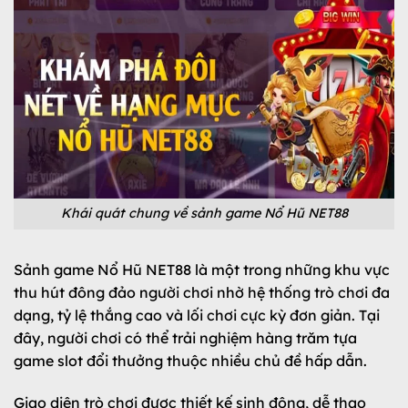
Khái quát chung về sảnh game Nổ Hũ NET88
Sảnh game Nổ Hũ NET88 là một trong những khu vực
thu hút đông đảo người chơi nhờ hệ thống trò chơi đa
dạng, tỷ lệ thắng cao và lối chơi cực kỳ đơn giản. Tại
đây, người chơi có thể trải nghiệm hàng trăm tựa
game slot đổi thưởng thuộc nhiều chủ đề hấp dẫn.
Giao diện trò chơi được thiết kế sinh động, dễ thao