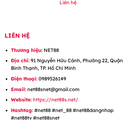
Liên hệ
LIÊN HỆ
Thương hiệu:
NET88
Địa chỉ:
91 Nguyễn Hữu Cảnh, Phường 22, Quận
Bình Thạnh, TP. Hồ Chí Minh
Điện thoại:
0989526149
Email:
net88snet@gmail.com
Website:
https://net88s.net/
Hashtag:
#net88 #net_88 #net88dangnhap
#net88tv #net88snet