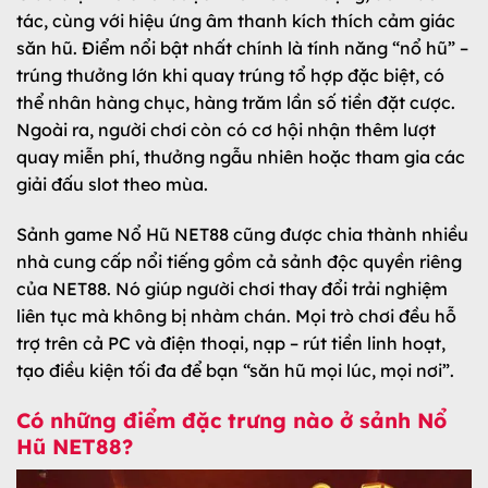
tác, cùng với hiệu ứng âm thanh kích thích cảm giác
săn hũ. Điểm nổi bật nhất chính là tính năng “nổ hũ” –
trúng thưởng lớn khi quay trúng tổ hợp đặc biệt, có
thể nhân hàng chục, hàng trăm lần số tiền đặt cược.
Ngoài ra, người chơi còn có cơ hội nhận thêm lượt
quay miễn phí, thưởng ngẫu nhiên hoặc tham gia các
giải đấu slot theo mùa.
Sảnh game Nổ Hũ NET88 cũng được chia thành nhiều
nhà cung cấp nổi tiếng gồm cả sảnh độc quyền riêng
của NET88. Nó giúp người chơi thay đổi trải nghiệm
liên tục mà không bị nhàm chán. Mọi trò chơi đều hỗ
trợ trên cả PC và điện thoại, nạp – rút tiền linh hoạt,
tạo điều kiện tối đa để bạn “săn hũ mọi lúc, mọi nơi”.
Có những điểm đặc trưng nào ở sảnh Nổ
Hũ NET88?