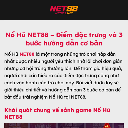
Bỏ
qua
nội
dung
Nổ Hũ NET88 – Điểm đặc trưng và 3
bước hướng dẫn cơ bản
Nổ Hũ
NET88
là một trong những trò chơi hấp dẫn
nhất được nhiều người yêu thích nhờ lối chơi đơn giản
nhưng cơ hội trúng thưởng lớn. Để tham gia hiệu quả,
người chơi cần hiểu rõ các điểm đặc trưng cũng như
cách vận hành của trò chơi này. Bài viết dưới đây sẽ
giới thiệu chi tiết và hướng dẫn bạn 3 bước cơ bản để
bắt đầu trải nghiệm Nổ Hũ tại NET88.
Khái quát chung về sảnh game Nổ Hũ
NET88