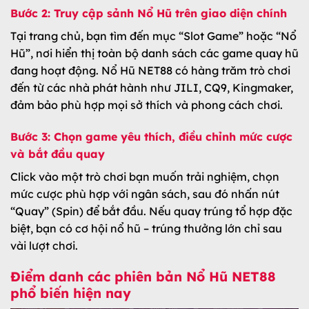
Bước 2: Truy cập sảnh Nổ Hũ trên giao diện chính
Tại trang chủ, bạn tìm đến mục “Slot Game” hoặc “Nổ
Hũ”, nơi hiển thị toàn bộ danh sách các game quay hũ
đang hoạt động. Nổ Hũ NET88 có hàng trăm trò chơi
đến từ các nhà phát hành như JILI, CQ9, Kingmaker,
đảm bảo phù hợp mọi sở thích và phong cách chơi.
Bước 3: Chọn game yêu thích, điều chỉnh mức cược
và bắt đầu quay
Click vào một trò chơi bạn muốn trải nghiệm, chọn
mức cược phù hợp với ngân sách, sau đó nhấn nút
“Quay” (Spin) để bắt đầu. Nếu quay trúng tổ hợp đặc
biệt, bạn có cơ hội nổ hũ – trúng thưởng lớn chỉ sau
vài lượt chơi.
Điểm danh các phiên bản Nổ Hũ NET88
phổ biến hiện nay