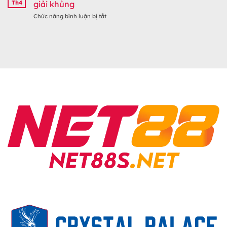
miền
vận
Th4
giải khủng
lô
Nam
may,
thủ
Chức năng bình luận bị tắt
ở
Net88
rinh
Xổ
–
tiền
số
Sân
thưởng
miền
chơi
khủng
Bắc
hiện
Net88:
đại
Tham
cho
gia
người
ngay
yêu
để
thích
trúng
giải
khủng