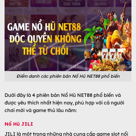
Điểm danh các phiên bản Nổ Hũ NET88 phổ biến
Dưới đây là 4 phiên bản Nổ Hũ NET88 phổ biến và
được yêu thích nhất hiện nay, phù hợp với cả người
chơi mới và game thủ lâu năm:
Nổ Hũ JILI
JILI là một trong những nhà cung cấp game slot nổi