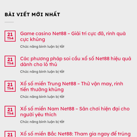
BÀI VIẾT MỚI NHẤT
Game casino Net88 – Giải trí cực đã, rinh quà
21
Th4
cực khủng
Chức năng bình luận bị tắt
ở
Game
casino
Các phương pháp soi cầu xổ số Net88 hiệu quả
21
Net88
Th4
dành cho lô thủ
–
Chức năng bình luận bị tắt
ở
Giải
Các
trí
phương
Xổ số miền Trung Net88 – Thử vận may, rinh
cực
21
pháp
đã,
Th4
tiền thưởng khủng
soi
rinh
Chức năng bình luận bị tắt
ở
cầu
quà
Xổ
xổ
cực
số
Xổ số miền Nam Net88 – Sân chơi hiện đại cho
số
21
khủng
miền
Net88
Th4
người yêu thích
Trung
hiệu
Chức năng bình luận bị tắt
ở
Net88
quả
Xổ
–
dành
số
Xổ số miền Bắc Net88: Tham gia ngay để trúng
Thử
21
cho