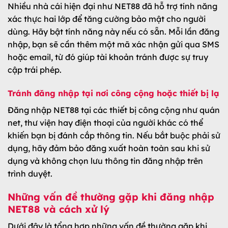
Nhiều nhà cái hiện đại như NET88 đã hỗ trợ tính năng
xác thực hai lớp để tăng cường bảo mật cho người
dùng. Hãy bật tính năng này nếu có sẵn. Mỗi lần đăng
nhập, bạn sẽ cần thêm một mã xác nhận gửi qua SMS
hoặc email, từ đó giúp tài khoản tránh được sự truy
cập trái phép.
Tránh đăng nhập tại nơi công cộng hoặc thiết bị lạ
Đăng nhập NET88 tại các thiết bị công cộng như quán
net, thư viện hay điện thoại của người khác có thể
khiến bạn bị đánh cắp thông tin. Nếu bắt buộc phải sử
dụng, hãy đảm bảo đăng xuất hoàn toàn sau khi sử
dụng và không chọn lưu thông tin đăng nhập trên
trình duyệt.
Những vấn đề thường gặp khi đăng nhập
NET88 và cách xử lý
Dưới đây là tổng hợp những vấn đề thường gặp khi