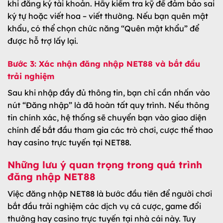
khi đăng ký tài khoản. Hãy kiểm tra kỹ để đảm bảo sai
ký tự hoặc viết hoa – viết thường. Nếu bạn quên mật
khẩu, có thể chọn chức năng “Quên mật khẩu” để
được hỗ trợ lấy lại.
Bước 3: Xác nhận đăng nhập NET88 và bắt đầu
trải nghiệm
Sau khi nhập đầy đủ thông tin, bạn chỉ cần nhấn vào
nút “Đăng nhập” là đã hoàn tất quy trình. Nếu thông
tin chính xác, hệ thống sẽ chuyển bạn vào giao diện
chính để bắt đầu tham gia các trò chơi, cược thể thao
hay casino trực tuyến tại NET88.
Những lưu ý quan trọng trong quá trình
đăng nhập NET88
Việc đăng nhập NET88 là bước đầu tiên để người chơi
bắt đầu trải nghiệm các dịch vụ cá cược, game đổi
thưởng hay casino trực tuyến tại nhà cái này. Tuy