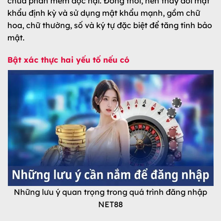
chứa phần mềm độc hại. Đồng thời, nên thay đổi mật
khẩu định kỳ và sử dụng mật khẩu mạnh, gồm chữ
hoa, chữ thường, số và ký tự đặc biệt để tăng tính bảo
mật.
Bật xác thực hai yếu tố nếu có
Những lưu ý quan trọng trong quá trình đăng nhập
NET88