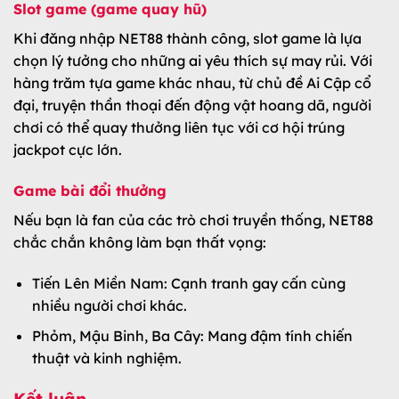
Slot game (game quay hũ)
Khi đăng nhập NET88 thành công, slot game là lựa
chọn lý tưởng cho những ai yêu thích sự may rủi. Với
hàng trăm tựa game khác nhau, từ chủ đề Ai Cập cổ
đại, truyện thần thoại đến động vật hoang dã, người
chơi có thể quay thưởng liên tục với cơ hội trúng
jackpot cực lớn.
Game bài đổi thưởng
Nếu bạn là fan của các trò chơi truyền thống, NET88
chắc chắn không làm bạn thất vọng:
Tiến Lên Miền Nam: Cạnh tranh gay cấn cùng
nhiều người chơi khác.
Phỏm, Mậu Binh, Ba Cây: Mang đậm tính chiến
thuật và kinh nghiệm.