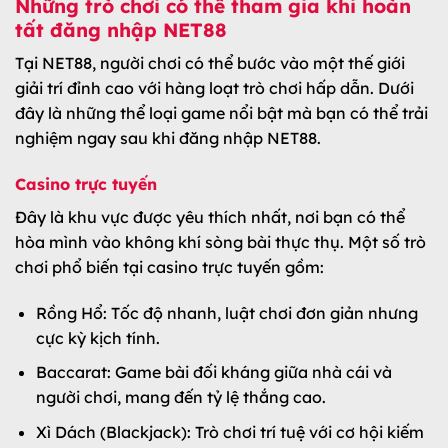
Những trò chơi có thể tham gia khi hoàn
tất đăng nhập NET88
Tại NET88, người chơi có thể bước vào một thế giới
giải trí đỉnh cao với hàng loạt trò chơi hấp dẫn. Dưới
đây là những thể loại game nổi bật mà bạn có thể trải
nghiệm ngay sau khi đăng nhập NET88.
Casino trực tuyến
Đây là khu vực được yêu thích nhất, nơi bạn có thể
hòa mình vào không khí sòng bài thực thụ. Một số trò
chơi phổ biến tại casino trực tuyến gồm:
Rồng Hổ: Tốc độ nhanh, luật chơi đơn giản nhưng
cực kỳ kịch tính.
Baccarat: Game bài đối kháng giữa nhà cái và
người chơi, mang đến tỷ lệ thắng cao.
Xì Dách (Blackjack): Trò chơi trí tuệ với cơ hội kiếm