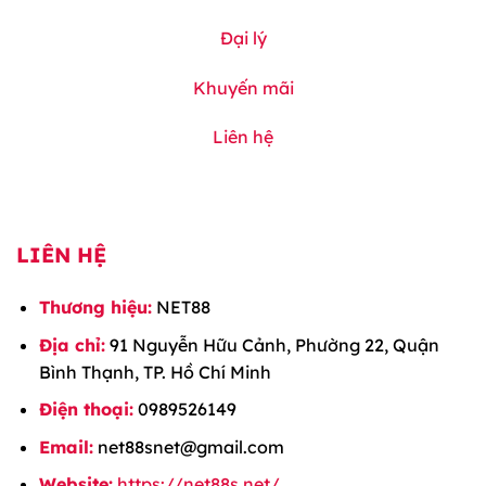
Đại lý
Khuyến mãi
Liên hệ
LIÊN HỆ
Thương hiệu:
NET88
Địa chỉ:
91 Nguyễn Hữu Cảnh, Phường 22, Quận
Bình Thạnh, TP. Hồ Chí Minh
Điện thoại:
0989526149
Email:
net88snet@gmail.com
Website:
https://net88s.net/